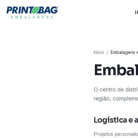
Início
/
Embalagens em
Embal
O centro de distr
região, complem
Logística e
Projetos personali