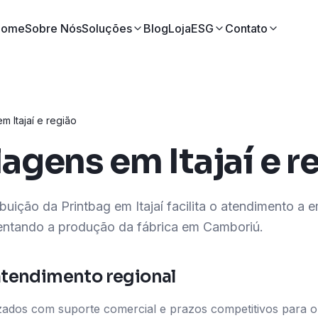
Home
Sobre Nós
Soluções
Blog
Loja
ESG
Contato
 Itajaí e região
agens em Itajaí e r
ibuição da Printbag em Itajaí facilita o atendimento a
entando a produção da fábrica em Camboriú.
 atendimento regional
zados com suporte comercial e prazos competitivos para o V